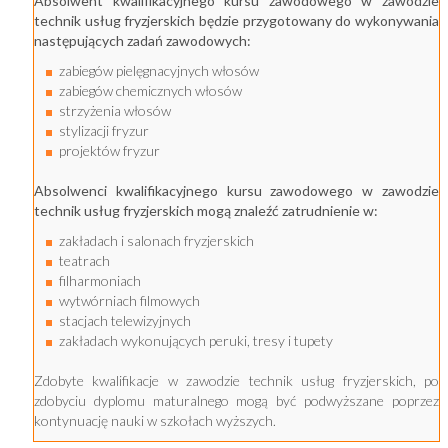
Absolwent kwalifikacyjnego kursu zawodowego w zawodzie
technik usług fryzjerskich będzie przygotowany do wykonywania
następujących zadań zawodowych:
zabiegów pielęgnacyjnych włosów
zabiegów chemicznych włosów
strzyżenia włosów
stylizacji fryzur
projektów fryzur
Absolwenci kwalifikacyjnego kursu zawodowego w zawodzie
technik usług fryzjerskich mogą znaleźć zatrudnienie w:
zakładach i salonach fryzjerskich
teatrach
filharmoniach
wytwórniach filmowych
stacjach telewizyjnych
zakładach wykonujących peruki, tresy i tupety
Zdobyte kwalifikacje w zawodzie technik usług fryzjerskich, po
zdobyciu dyplomu maturalnego mogą być podwyższane poprzez
kontynuację nauki w szkołach wyższych.