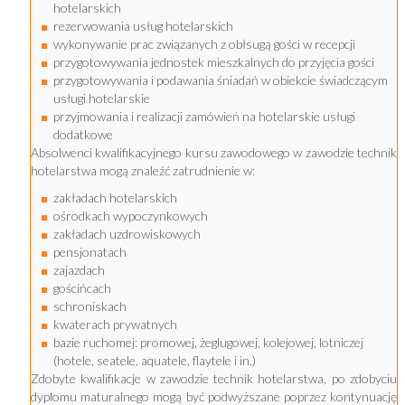
hotelarskich
rezerwowania usług hotelarskich
wykonywanie prac związanych z obłsugą gości w recepcji
przygotowywania jednostek mieszkalnych do przyjęcia gości
przygotowywania i podawania śniadań w obiekcie świadczącym
usługi hotelarskie
przyjmowania i realizacji zamówień na hotelarskie usługi
dodatkowe
Absolwenci kwalifikacyjnego kursu zawodowego w zawodzie technik
hotelarstwa mogą znaleźć zatrudnienie w:
zakładach hotelarskich
ośrodkach wypoczynkowych
zakładach uzdrowiskowych
pensjonatach
zajazdach
gościńcach
schroniskach
kwaterach prywatnych
bazie ruchomej: promowej, żeglugowej, kolejowej, lotniczej
(hotele, seatele, aquatele, flaytele i in.)
Zdobyte kwalifikacje w zawodzie technik hotelarstwa, po zdobyciu
dyplomu maturalnego mogą być podwyższane poprzez kontynuację