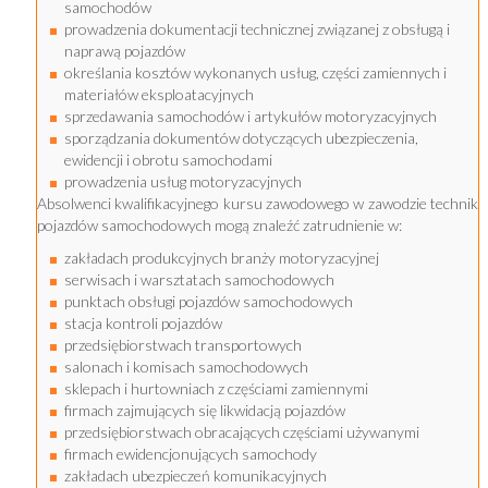
samochodów
prowadzenia dokumentacji technicznej związanej z obsługą i
naprawą pojazdów
określania kosztów wykonanych usług, części zamiennych i
materiałów eksploatacyjnych
sprzedawania samochodów i artykułów motoryzacyjnych
sporządzania dokumentów dotyczących ubezpieczenia,
ewidencji i obrotu samochodami
prowadzenia usług motoryzacyjnych
Absolwenci kwalifikacyjnego kursu zawodowego w zawodzie technik
pojazdów samochodowych mogą znaleźć zatrudnienie w:
zakładach produkcyjnych branży motoryzacyjnej
serwisach i warsztatach samochodowych
punktach obsługi pojazdów samochodowych
stacja kontroli pojazdów
przedsiębiorstwach transportowych
salonach i komisach samochodowych
sklepach i hurtowniach z częściami zamiennymi
firmach zajmujących się likwidacją pojazdów
przedsiębiorstwach obracających częściami używanymi
firmach ewidencjonujących samochody
zakładach ubezpieczeń komunikacyjnych