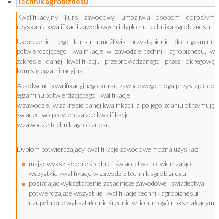
Technik agrobiznesu
Kwalifikacyjny kurs zawodowy umożliwia osobom dorosłym
uzyskanie kwalifikacji zawodowych i dyplomu technika agrobiznesu.
Ukończenie tego kursu umożliwia przystąpienie do egzaminu
potwierdzającego kwalifikacje w zawodzie technik agrobiznesu, w
zakresie danej kwalifikacji, przeprowadzanego przez okregową
komisję egzaminacyjną.
Absolwenci kwalifikacyjnego kursu zawodowego mogą przystąpić do
egzaminu potwierdzającego kwalifikacje
w zawodzie, w zakresie danej kwalifikacji, a po jego zdaniu otrzymują
świadectwo potwierdzające kwalifikacje
w zawodzie technik agrobiznesu.
Dyplom potwierdzający kwalifikacje zawodowe można uzyskać:
mając wykształcenie średnie i świadectwa potwierdzające
wszystkie kwalifikacje w zawodzie technik agrobiznesu
posiadając wykształcenie zasadnicze zawodowe i świadectwa
potwierdzające wszystkie kwalifikacje technik agrobiznesui
uzupełnione wykształcenie średnie w liceum ogólnokształcącym