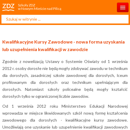
Szkoły ZDZ
w Nowym Mieście nad Pilicą
Szukaj...
Start
O Szkole
Kwalifikacyjne Kursy Zawodowe - nowa forma uzyskania
Dla Rodzica
lub uzupełnienia kwalifikacji w zawodzie
Rekrutacja
Zgodnie z nowelizacją Ustawy o Systemie Oświaty od 1 września
2012 r. osoby dorosłe nie będą mogły zdobywać zawodu w technikum
Aktualności
dla dorosłych, zasadniczej szkole zawodowej dla dorosłych, lceum
Projekty UE
profilowanym dla dorosłych oraz technikum upełniającym dla
dorosłych. Natomiast szkoły policealne będą mogły kształcić
Statut szkoły
dorosłych tylko w ograniczonej liczbie zawodów.
Dla ucznia
Od 1 września 2012 roku Ministerstwo Edukacji Narodowej
wprowadza w miejsce likwidowanych szkół nową formę kształcenia
Kontakt
zawodowego dla dorosłych - kwalifikacyjne kursy zawodowe.
Umożliwiają one uzyskanie lub uzupełnienie kwalifikacji zawodowych