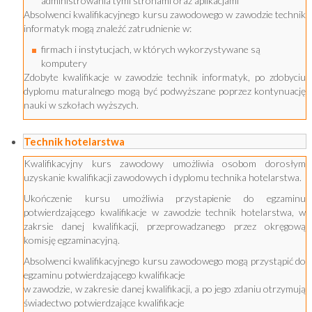
administrowania tymi stronami oraz aplikacjami
Absolwenci kwalifikacyjnego kursu zawodowego w zawodzie technik
informatyk mogą znaleźć zatrudnienie w:
firmach i instytucjach, w których wykorzystywane są
komputery
Zdobyte kwalifikacje w zawodzie technik informatyk, po zdobyciu
dyplomu maturalnego mogą być podwyższane poprzez kontynuację
nauki w szkołach wyższych.
Technik hotelarstwa
Kwalifikacyjny kurs zawodowy umożliwia osobom dorosłym
uzyskanie kwalifikacji zawodowych i dyplomu technika hotelarstwa.
Ukończenie kursu umożliwia przystapienie do egzaminu
potwierdzającego kwalifikacje w zawodzie technik hotelarstwa, w
zakrsie danej kwalifikacji, przeprowadzanego przez okręgową
komisję egzaminacyjną.
Absolwenci kwalifikacyjnego kursu zawodowego mogą przystąpić do
egzaminu potwierdzającego kwalifikacje
w zawodzie, w zakresie danej kwalifikacji, a po jego zdaniu otrzymują
świadectwo potwierdzające kwalifikacje