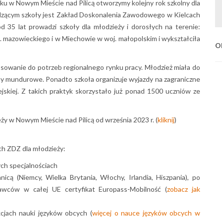
oku w Nowym Mieście nad Pilicą otworzymy kolejny rok szkolny dla
ącym szkoły jest Zakład Doskonalenia Zawodowego w Kielcach
od 35 lat prowadzi szkoły dla młodzieży i dorosłych na terenie:
 mazowieckiego i w Miechowie w woj. małopolskim i wykształciła
O
tosowanie do potrzeb regionalnego rynku pracy. Młodzież miała do
sy mundurowe. Ponadto szkoła organizuje wyjazdy na zagraniczne
skiej. Z takich praktyk skorzystało już ponad 1500 uczniów ze
ży w Nowym Mieście nad Pilicą od września 2023 r. (
kliknij
)
h ZDZ dla młodzieży:
ch specjalnościach
cą (Niemcy, Wielka Brytania, Włochy, Irlandia, Hiszpania), po
awców w całej UE certyfikat Europass-Mobilność (
zobacz jak
cjach nauki języków obcych (
więcej o nauce języków obcych w