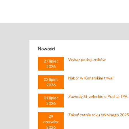
Nowości
Wykaz podręczników
27 lipiec
2026
Nabór w Konarskim trwa!
03 lipiec
2026
Zawody Strzeleckie o Puchar IPA
01 lipiec
2026
Zakończenie roku szkolnego 202
29
czerwiec
2026