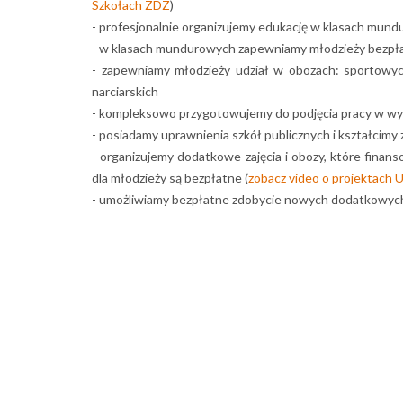
Szkołach ZDZ
)
- profesjonalnie organizujemy edukację w klasach mund
- w klasach mundurowych zapewniamy młodzieży bezp
- zapewniamy młodzieży udział w obozach: sportowych
narciarskich
- kompleksowo przygotowujemy do podjęcia pracy w w
- posiadamy uprawnienia szkół publicznych i kształcimy
- organizujemy dodatkowe zajęcia i obozy, które finans
dla młodzieży są bezpłatne (
zobacz video o projektach U
- umożliwiamy bezpłatne zdobycie nowych dodatkowych 