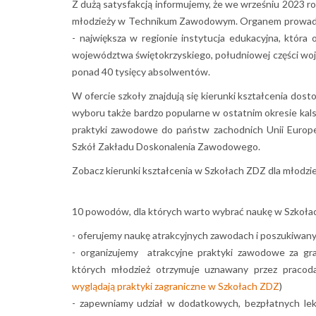
Z dużą satysfakcją informujemy, że we wrześniu 2023 r
młodzieży w Technikum Zawodowym. Organem prowadz
- największa w regionie instytucja edukacyjna, która 
województwa świętokrzyskiego, południowej części woj.
ponad 40 tysięcy absolwentów.
W ofercie szkoły znajdują się kierunki kształcenia dos
wyboru także bardzo popularne w ostatnim okresie kal
praktyki zawodowe do państw zachodnich Unii Europej
Szkół Zakładu Doskonalenia Zawodowego.
Zobacz kierunki kształcenia w Szkołach ZDZ dla młodzie
10 powodów, dla których warto wybrać naukę w Szkołac
- oferujemy naukę atrakcyjnych zawodach i poszukiwany
- organizujemy atrakcyjne praktyki zawodowe za grani
których młodzież otrzymuje uznawany przez pracod
wyglądają praktyki zagraniczne w Szkołach ZDZ
)
- zapewniamy udział w dodatkowych, bezpłatnych lek