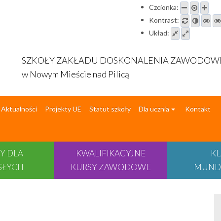
Czcionka:
Kontrast:
Układ:
SZKOŁY ZAKŁADU DOSKONALENIA ZAWODO
w Nowym Mieście nad Pilicą
Aktualności
Projekty UE
Statut szkoły
Dla ucznia
Kontakt
Y DLA
KWALIFIKACYJNE
KL
SŁYCH
KURSY ZAWODOWE
MUND