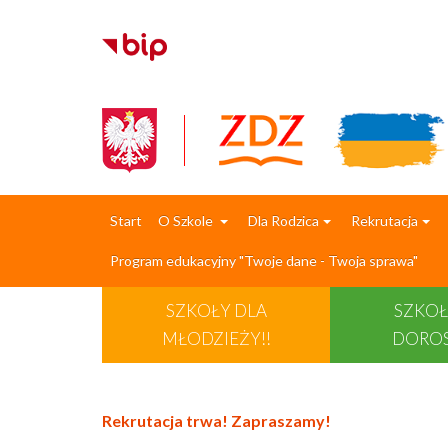
Start
O Szkole
Dla Rodzica
Rekrutacja
Program edukacyjny "Twoje dane - Twoja sprawa"
SZKOŁY DLA
SZKOŁ
MŁODZIEŻY!!
DORO
Rekrutacja trwa! Zapraszamy!