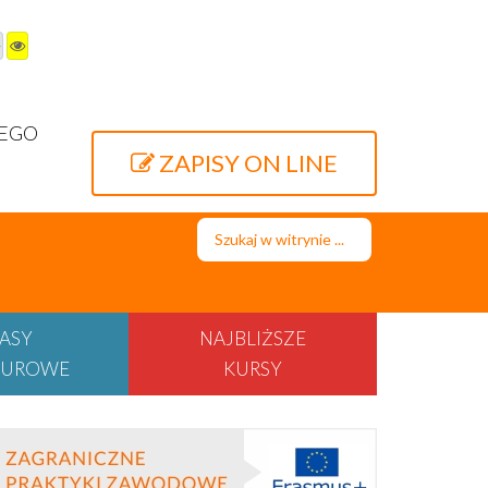
WEGO
ZAPISY ON LINE
Szukaj...
ASY
NAJBLIŻSZE
UROWE
KURSY