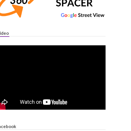
ideo
acebook