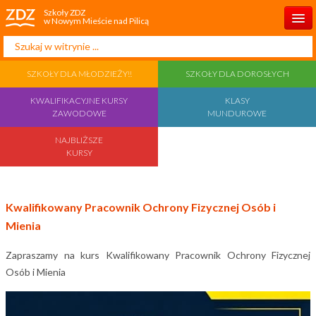
Szkoły ZDZ
w Nowym Mieście nad Pilicą
Szukaj...
Start
SZKOŁY DLA MŁODZIEŻY!!
SZKOŁY DLA DOROSŁYCH
O Szkole
KWALIFIKACYJNE KURSY
KLASY
Dla Rodzica
ZAWODOWE
MUNDUROWE
Rekrutacja
NAJBLIŻSZE
KURSY
Aktualności
Projekty UE
Kwalifikowany Pracownik Ochrony Fizycznej Osób i
Mienia
Statut szkoły
Zapraszamy na kurs Kwalifikowany Pracownik Ochrony Fizycznej
Dla ucznia
Osób i Mienia
Kontakt